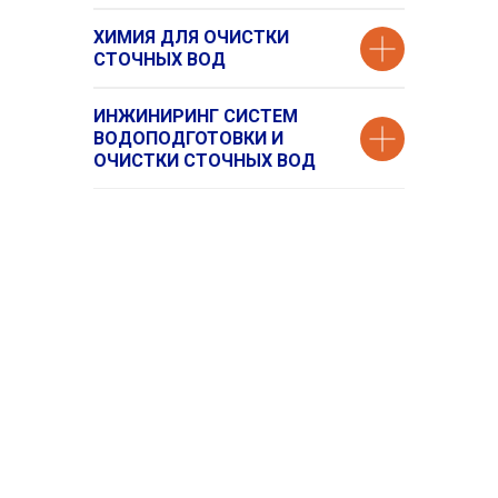
ХИМИЯ ДЛЯ ОЧИСТКИ
СТОЧНЫХ ВОД
ИНЖИНИРИНГ СИСТЕМ
ВОДОПОДГОТОВКИ И
ОЧИСТКИ СТОЧНЫХ ВОД
Сайты Группы компаний «РХС»
Создавая
традиции
Российский производитель
будущего
промышленной химии
+7 (812)..
показать