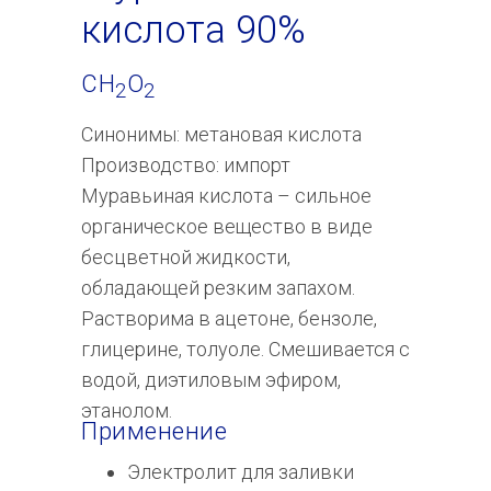
кислота 90%
CH
O
2
2
Синонимы: метановая кислота
Производство: импорт
Муравьиная кислота – сильное
органическое вещество в виде
бесцветной жидкости,
обладающей резким запахом.
Растворима в ацетоне, бензоле,
глицерине, толуоле. Смешивается с
водой, диэтиловым эфиром,
этанолом.
О компании
Применение
Каталог
Российский производитель
Электролит для заливки
Услуги
промышленной химии