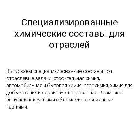
Контакты
Политика конфиденциальности
Специализированные
Согласие на обработку персональных данных
химические составы для
отраслей
© 2013-2025 Группа компаний РХС.
Все права защищены.
Выпускаем специализированные составы под
отраслевые задачи: строительная химия,
автомобильная и бытовая химия, агрохимия, химия для
добывающих и сервисных направлений. Возможен
выпуск как крупными объемами, так и малыми
партиями.