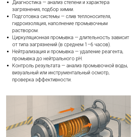
Диагностика — анализ степени и характера
загрязнения, подбор химии.
Подготовка системы — слив теплоносителя,
гидроизоляция, наполнение промывочным
раствором.
Циркуляционная промывка — длительность зависит
от типа загрязнений (в среднем 1–6 часов).
Нейтрализация и промывка — удаление реагента,
О компании
промывка до нейтрального pH.
Каталог
Контроль результата — анализ промывочной воды,
Российский производитель
Услуги
визуальный или инструментальный осмотр,
промышленной химии
проверка эффективности.
Контакты
Политика конфиденциальности
Согласие на обработку персональных данных
© 2013-2025 Группа компаний РХС.
Все права защищены.