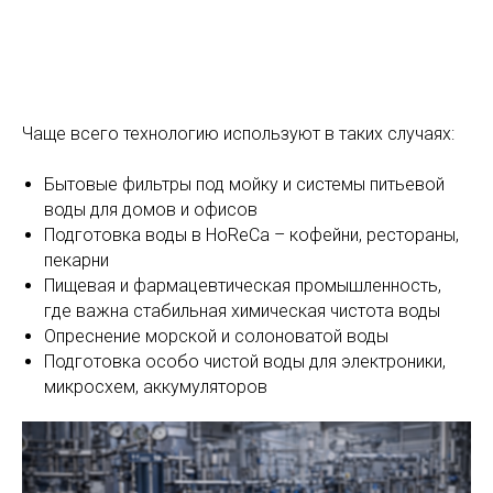
Чаще всего технологию используют в таких случаях:
Бытовые фильтры под мойку и системы питьевой
воды для домов и офисов
Подготовка воды в HoReCa – кофейни, рестораны,
О компании
пекарни
Пищевая и фармацевтическая промышленность,
Каталог
Российский производитель
где важна стабильная химическая чистота воды
Услуги
промышленной химии
Опреснение морской и солоноватой воды
Контакты
Подготовка особо чистой воды для электроники,
микросхем, аккумуляторов
Политика конфиденциальности
Согласие на обработку персональных данных