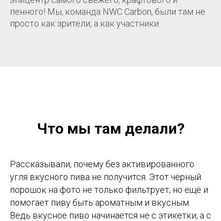
пенного! Мы, команда NWC Carbon, были там не
просто как зрители, а как участники.
О компании
Каталог
Российский производитель
Услуги
промышленной химии
Контакты
Политика конфиденциальности
Согласие на обработку персональных данных
Что мы там делали?
© 2013-2025 Группа компаний РХС.
Все права защищены.
Рассказывали, почему без активированного
угля вкусного пива не получится. Этот чёрный
порошок на фото не только фильтрует, но ещё и
помогает пиву быть ароматным и вкусным.
Ведь вкусное пиво начинается не с этикетки, а с