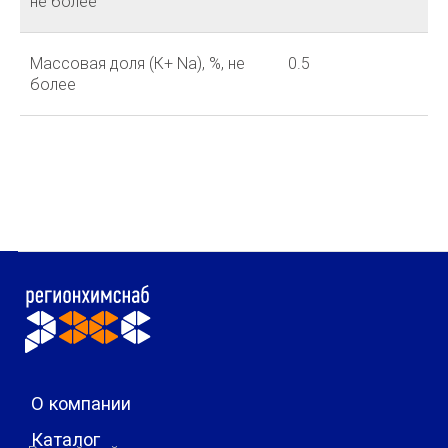
не более
Массовая доля (К+ Na), %, не
0.5
более