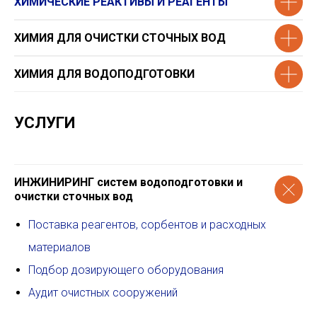
ХИМИЧЕСКИЕ РЕАКТИВЫ И РЕАГЕНТЫ
ХИМИЯ ДЛЯ ОЧИСТКИ СТОЧНЫХ ВОД
Химическая формула
CaCl2
ХИМИЯ ДЛЯ ВОДОПОДГОТОВКИ
СТО39297743-05-2009
Синонимы: кальция хлорид, хлорид
УСЛУГИ
кальция, хлорид кальция безводный
Описание
Высокочистый пищевой кальций хлористый
ИНЖИНИРИНГ систем водоподготовки и
безводный гранулированный с содержанием
основного вещества 95-98%, пищевая
очистки сточных вод
добавка E509.
Соответствует требованиям безопасности и
Поставка реагентов, сорбентов и расходных
пищевой ценности пищевых продуктов
СанПин 2.3.21078-01, а также имеет
материалов
санитарно-эпидемиологическое заключение
Подбор дозирующего оборудования
и свидетельство о Государственной
регистрации в Институте питания при
Аудит очистных сооружений
Минздраве России.